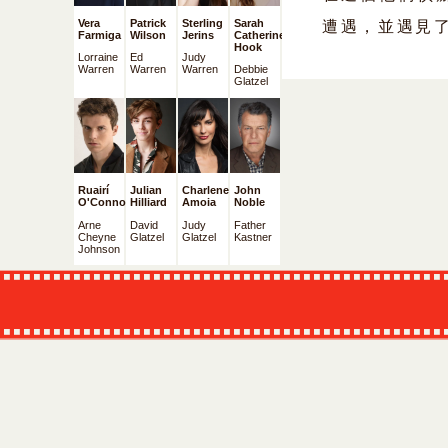
Vera
Patrick
Sterling
Sarah
遭遇，並遇見
Farmiga
Wilson
Jerins
Catherine
Hook
Lorraine
Ed
Judy
Warren
Warren
Warren
Debbie
Glatzel
Ruairí
Julian
Charlene
John
O'Connor
Hilliard
Amoia
Noble
Arne
David
Judy
Father
Cheyne
Glatzel
Glatzel
Kastner
Johnson