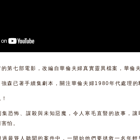
的第七部電影，改編自華倫夫婦​真實靈異檔案，華倫夫
強森已著手續集劇本，關注華倫夫婦1980年代處理的
現！
則集恐怖、謀殺與未知惡魔，令人寒毛直豎的故事，讓
到害怕。
辦過最聳人聽聞的案件中，一開始他們要拯救一名年輕