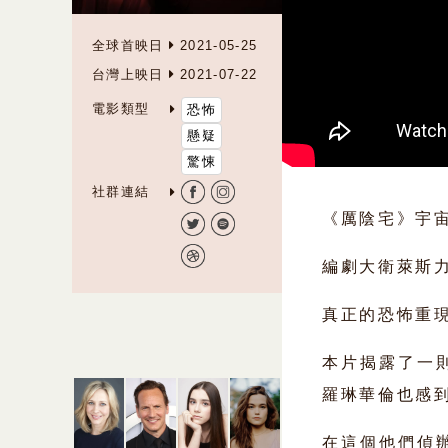
全球首映日
2021-05-25
台灣上映日
2021-07-22
電影類型
恐怖
懸疑
驚悚
社群連結
《厲陰宅》宇宙
編劇大衛萊斯力
真正的恐怖重
本片揭露了一
羅琳華倫也感
在這個他們偵